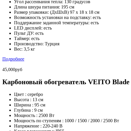
Угол рассеивания тепла:
130 градусов
Длина шнура питания:
195 cм
Размер упаковки:
(ДхШхВ) 97 х 18 х 18 см
Возможность установки на подставку:
есть
Поддержание заданной температуры: есть
LED дисплей: есть
Пульт ДУ: есть
Таймер: есть
Производство: Турция
Вес:
3,5 кг
Подробнее
45,000руб
Карбоновый обогреватель VEITO Blade S
Цвет :
серебро
Высота :
13 cм
Ширина :
95 cм
Глубина :
9 cм
Мощность :
2500 Вт
Мощность по ступеням :
1000 / 1500 / 2000 / 2500 Вт
Напряжение :
220-240 В