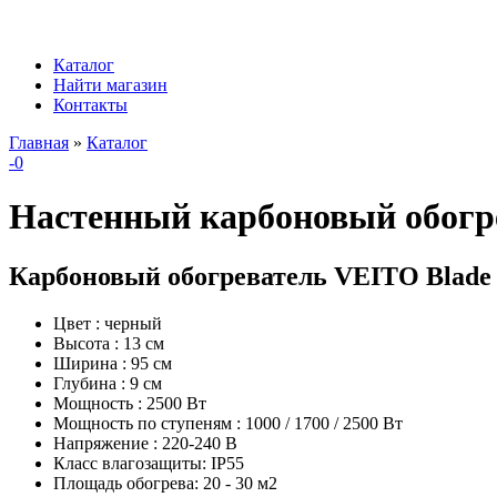
Перейти к основному содержанию
Каталог
Найти магазин
Главное меню
Контакты
Главная
»
Каталог
-0
Вы здесь
Настенный карбоновый обогр
Карбоновый обогреватель VEITO Blade 
Цвет :
черный
Высота :
13 cм
Ширина :
95 cм
Глубина :
9 cм
Мощность :
2500 Вт
Мощность по ступеням :
1000 / 1700 / 2500 Вт
Напряжение :
220-240 В
Класс влагозащиты:
IP55
Площадь обогрева:
20 - 30 м2