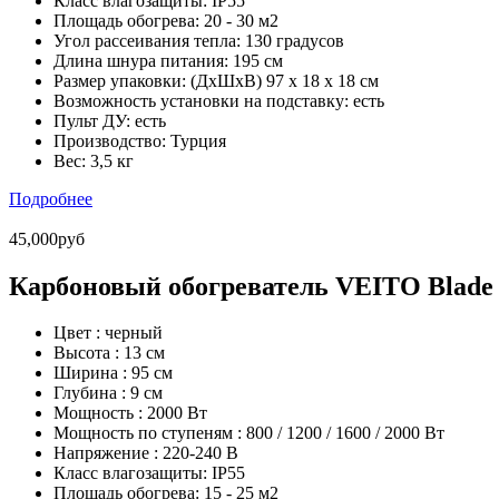
Класс влагозащиты:
IP55
Площадь обогрева:
20 - 30 м2
Угол рассеивания тепла:
130 градусов
Длина шнура питания:
195 cм
Размер упаковки:
(ДхШхВ) 97 х 18 х 18 см
Возможность установки на подставку:
есть
Пульт ДУ:
есть
Производство:
Турция
Вес:
3,5 кг
Подробнее
45,000руб
Карбоновый обогреватель VEITO Blade 
Цвет :
черный
Высота :
13 см
Ширина :
95 см
Глубина :
9 см
Мощность :
2000 Вт
Мощность по ступеням :
800 / 1200 / 1600 / 2000 Вт
Напряжение :
220-240 В
Класс влагозащиты:
IP55
Площадь обогрева:
15 - 25 м2