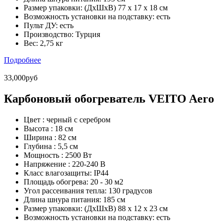
Размер упаковки:
(ДхШхВ) 77 х 17 х 18 см
Возможность установки на подставку:
есть
Пульт ДУ:
есть
Производство:
Турция
Вес:
2,75 кг
Подробнее
33,000руб
Карбоновый обогреватель VEITO Aero
Цвет :
черный с серебром
Высота :
18 см
Ширина :
82 см
Глубина :
5,5 см
Мощность :
2500 Вт
Напряжение :
220-240 В
Класс влагозащиты:
IP44
Площадь обогрева:
20 - 30 м2
Угол рассеивания тепла:
130 градусов
Длина шнура питания:
185 см
Размер упаковки:
(ДхШхВ) 88 х 12 х 23 см
Возможность установки на подставку:
есть