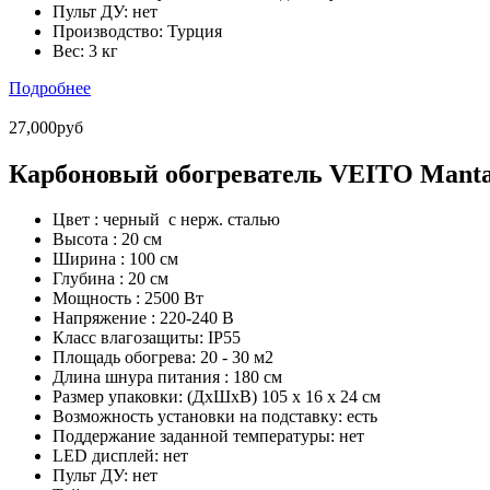
Пульт ДУ:
нет
Производство:
Турция
Вес:
3 кг
Подробнее
27,000руб
Карбоновый обогреватель VEITO Mant
Цвет :
черный с нерж. сталью
Высота :
20 см
Ширина :
100 см
Глубина :
20 см
Мощность :
2500 Вт
Напряжение :
220-240 В
Класс влагозащиты:
IP55
Площадь обогрева:
20 - 30 м2
Длина шнура питания :
180 см
Размер упаковки:
(ДхШхВ) 105 х 16 х 24 см
Возможность установки на подставку: есть
Поддержание заданной температуры: нет
LED дисплей: нет
Пульт ДУ: нет