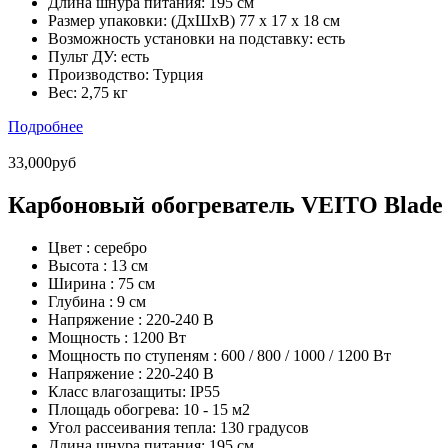
Длина шнура питания:
195 см
Размер упаковки:
(ДхШхВ) 77 х 17 х 18 см
Возможность установки на подставку:
есть
Пульт ДУ:
есть
Производство:
Турция
Вес:
2,75 кг
Подробнее
33,000руб
Карбоновый обогреватель VEITO Blade M
Цвет :
серебро
Высота :
13 см
Ширина :
75 см
Глубина :
9 см
Напряжение :
220-240 В
Мощность :
1200 Вт
Мощность по ступеням :
600 / 800 / 1000 / 1200 Вт
Напряжение :
220-240 В
Класс влагозащиты:
IP55
Площадь обогрева:
10 - 15 м2
Угол рассеивания тепла:
130 градусов
Длина шнура питания:
195 см