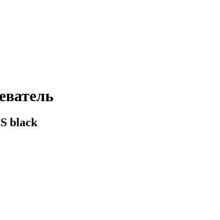
еватель
S black