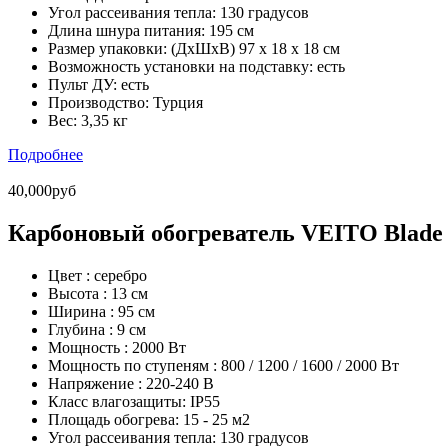
Угол рассеивания тепла:
130 градусов
Длина шнура питания:
195 см
Размер упаковки:
(ДхШхВ) 97 х 18 х 18 см
Возможность установки на подставку:
есть
Пульт ДУ:
есть
Производство:
Турция
Вес:
3,35 кг
Подробнее
40,000руб
Карбоновый обогреватель VEITO Blade s
Цвет :
серебро
Высота :
13 см
Ширина :
95 см
Глубина :
9 см
Мощность :
2000 Вт
Мощность по ступеням :
800 / 1200 / 1600 / 2000 Вт
Напряжение :
220-240 В
Класс влагозащиты:
IP55
Площадь обогрева:
15 - 25 м2
Угол рассеивания тепла:
130 градусов